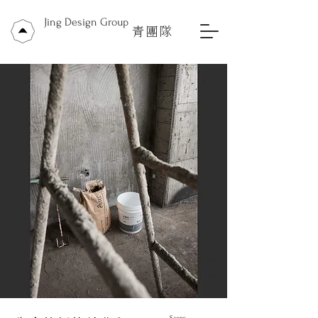
Jing Design Group
青團隊
Scops