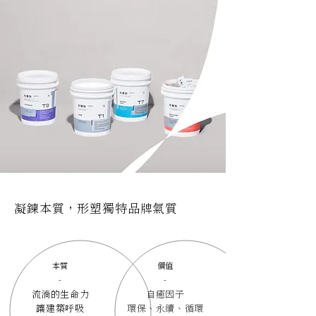
凝鍊本質，形塑獨特品牌氣質
本質
價值
-
-
流淌的生命力
自癒因子
讓建築呼吸
環保、永續、循環