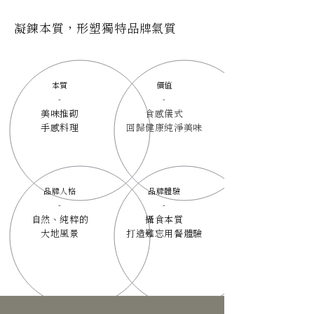
凝鍊本質，形塑獨特品牌氣質
本質
價值
-
-
美味推砌
食感儀式
手感料理
回歸健康純淨美味
品牌人格
品牌體驗
-
-
自然、純粹的
攝食本質
大地風景
打造難忘用餐體驗