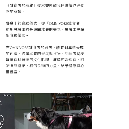
《雜食者的兩難》這本書喚醒我們選擇純淨食
物的意識。
餐桌上的食感儀式，從「
雜食者」
OMNIVORE
的廚房端出的是時間堆疊的美味，層層工序釀
出食感儀式。
在
雜食者的廚房，能看到渾然天成
OMNIVORE
的色澤、流露本質的香氣與甘味，料理者爬梳
每道食材背後的文化肌理，演繹純淨飲食，回
歸自然連結，相信食物的力量，給予健康與心
靈豐盛。