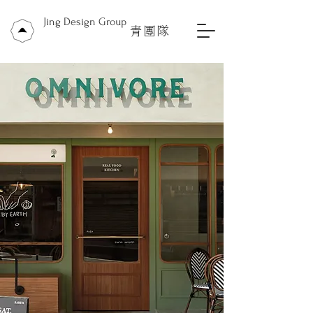
Jing Design Group
青團隊