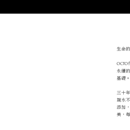
生命
​OCTO
永續
基礎
三十
親水
添加
美，