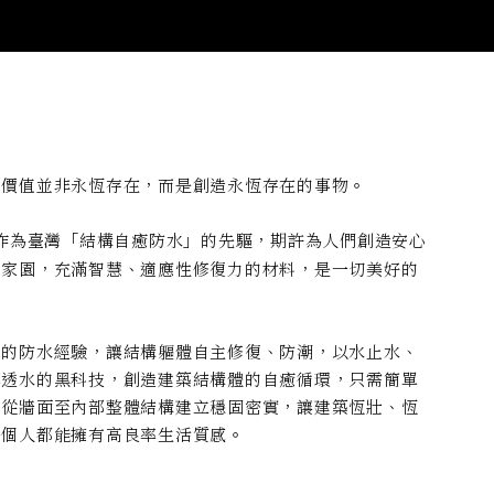
的價值並非永恆存在，而是創造永恆存在的事物。
作為臺灣「結構自癒防水」的先驅，期許為人們創造安心
的家園，充滿智慧、適應性修復力的材料，是一切美好的
。
年的防水經驗，讓結構軀體自主修復、防潮，以水止水、
不透水的黑科技，創造建築結構體的自癒循環，只需簡單
，從牆面至內部整體結構建立穩固密實，讓建築恆壯、恆
每個人都能擁有高良率生活質感。