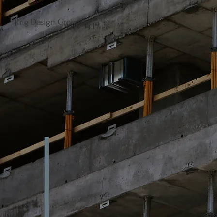
Jing Design Group
青團隊