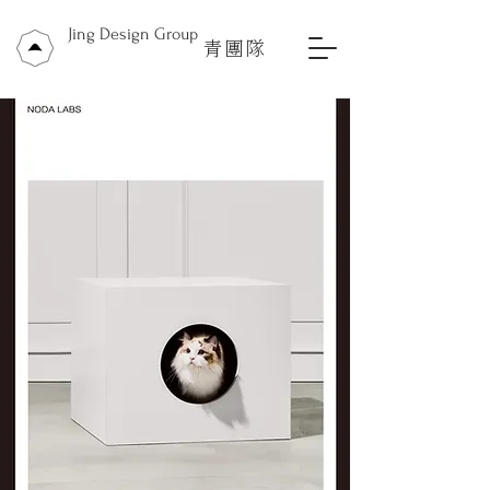
Jing Design Group
青團隊