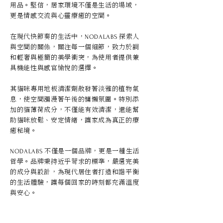
用品。堅信，居家環境不僅是生活的場域，
更是情感交流與心靈療癒的空間。
在現代快節奏的生活中，
探索人
NODALABS
與空間的關係，關注每一個細節，致力於調
和輕奢與極簡的美學衝突，為使用者提供兼
具機能性與感官愉悅的選擇。
其貓咪專用地板清潔劑散發著淡雅的植物氣
息，使空間瀰漫著午後的慵懶氛圍。特別添
加的貓薄荷成分，不僅能有效清潔，還能幫
助貓咪放鬆、安定情緒，讓家成為真正的療
癒秘境。
不僅是一個品牌，更是一種生活
NODALABS
哲學。品牌秉持近乎苛求的標準，嚴選完美
的成分與設計，為現代居住者打造和諧平衡
的生活體驗，讓每個回家的時刻都充滿溫度
與安心。