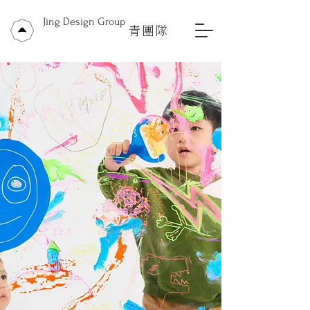
Jing Design Group
青團隊