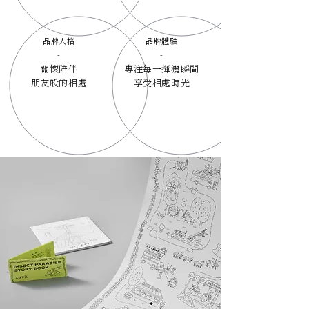
品牌人格
品牌體驗
-
-
關懷陪伴
專注每一揮灑瞬間
朋友般的相處
享受相處時光