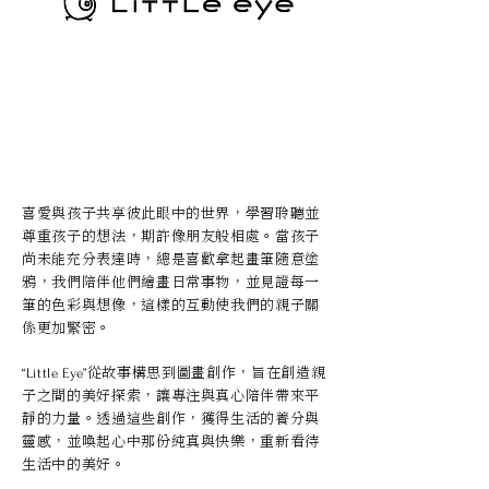
喜愛與孩子共享彼此眼中的世界，學習聆聽並
尊重孩子的想法，期許像朋友般相處。當孩子
尚未能充分表達時，總是喜歡拿起畫筆隨意塗
鴉，我們陪伴他們繪畫日常事物，並見證每一
筆的色彩與想像，這樣的互動使我們的親子關
係更加緊密。
從故事構思到圖畫創作，旨在創造親
“Little Eye”
子之間的美好探索，讓專注與真心陪伴帶來平
靜的力量。透過這些創作，獲得生活的養分與
靈感，並喚起心中那份純真與快樂，重新看待
生活中的美好。