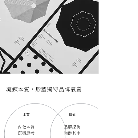
凝鍊本質，形塑獨特品牌氣質
本質
價值
-
-
內化本質
品牌探詢
沉穩思考
陶醉其中