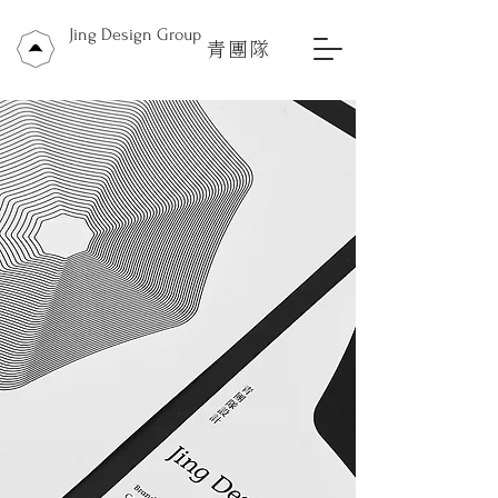
Jing Design Group
青團隊