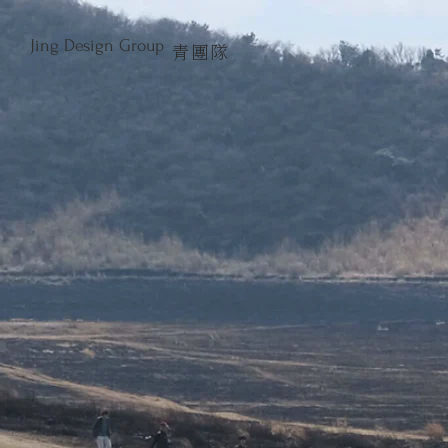
Jing Design Group
青團隊