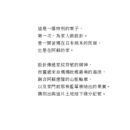
這是一個特別的案子，
第一次，為家人做設計。
是一間爸媽在日本熊本的民宿，
也是在阿蘇的家。
設計傳遞家紋符號的精神，
而靈感來自媽媽故鄉最美的海浪，
融合阿蘇遼闊的山脈輪廓，
以及家門前那株藍莓樹結出的果實。
鐫刻出與這片土地結下緣分記號。